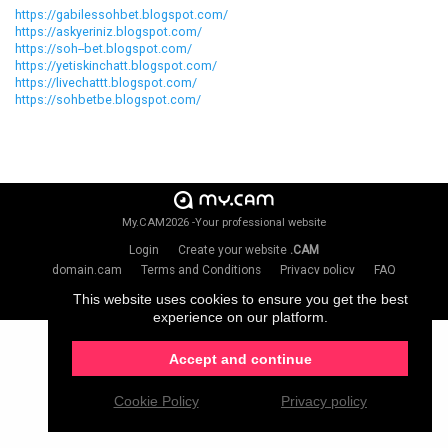
https://gabilessohbet.blogspot.com/
https://askyeriniz.blogspot.com/
https://soh--bet.blogspot.com/
https://yetiskinchatt.blogspot.com/
https://livechattt.blogspot.com/
https://sohbetbe.blogspot.com/
My.CAM2026 -Your professional website
Login
Create your website
.CAM
domain.cam
Terms and Conditions
Privacy policy
FAQ
Chat Support
Contact us
This website uses cookies to ensure you get the best
experience on our platform.
Accept and continue
Cookie Policy
Privacy policy